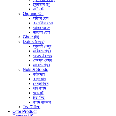
সুন্দরবনের মধু
হানি নাট
Organic Oil
সরিষার তেল
কালোজিরা তেল
অলিভ অয়েল
নারকেল তেল
Ghee (ঘি)
Dates (খেজুর)
সুক্কারি খেজুর
মারিয়াম খেজুর
আজওয়া খেজুর
মেডজুল খেজুর
মাবরুম খেজুর
Nuts & Seeds
কাঠবাদাম
কাজুবাদাম
পেস্তাবাদাম
থাই বাদাম
আখরোট
চিয়া সিড
বাদাম পাউডার
Tea/Cffee
Offer Product