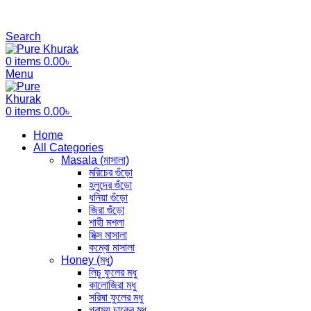
আমাদের যেকোনো পণ্য অর্ডার করতে কল বা whaatsApp করুন : +8801703
আমাদের যে কোন পণ্য অর্ডার করতে কল বা WhatsApp করুন: +8801712345
Search
0
items
0.00
৳
Menu
0
items
0.00
৳
Home
All Categories
Masala (মাসালা)
মরিচের গুঁড়ো
হলুদের গুঁড়ো
ধনিয়া গুঁড়ো
জিরা গুঁড়ো
শাহী মশলা
মিক্স মাসালা
কম্বো মাসালা
Honey (মধু)
লিচু ফুলের মধু
কালোজিরা মধু
সরিষা ফুলের মধু
গ্রাম্য চাকের মধু