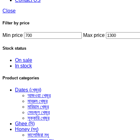
Contact US
Close
Filter by price
Min price
Max price
Stock status
On sale
In stock
Product categories
Dates (খেজুর)
আজওয়া খেজুর
মাবরুম খেজুর
মারিয়াম খেজুর
মেডজুল খেজুর
সুক্কারি খেজুর
Ghee (ঘি)
Honey (মধু)
কালোজিরা মধু