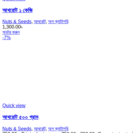
আখরোট ১ কেজি
Nuts & Seeds
,
আখরোট
,
অল ক্যাটাগরি
1,300.00
৳
অর্ডার করুন
-7%
Quick view
আখরোট ৫০০ গ্রাম
Nuts & Seeds
,
আখরোট
,
অল ক্যাটাগরি