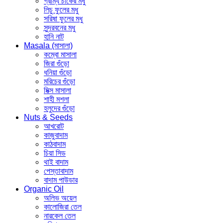
গ্রাম্য চাকের মধু
লিচু ফুলের মধু
সরিষা ফুলের মধু
সুন্দরবনের মধু
হানি নাট
Masala (মাসালা)
কম্বো মাসালা
জিরা গুঁড়ো
ধনিয়া গুঁড়ো
মরিচের গুঁড়ো
মিক্স মাসালা
শাহী মশলা
হলুদের গুঁড়ো
Nuts & Seeds
আখরোট
কাজুবাদাম
কাঠবাদাম
চিয়া সিড
থাই বাদাম
পেস্তাবাদাম
বাদাম পাউডার
Organic Oil
অলিভ অয়েল
কালোজিরা তেল
নারকেল তেল